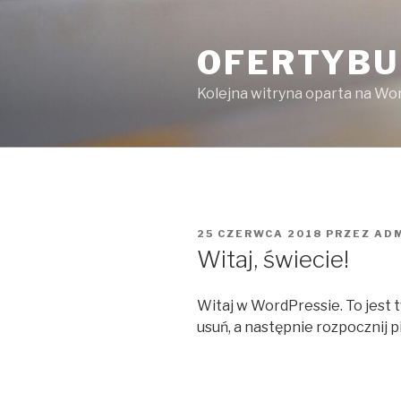
Przejdź
do
OFERTYBU
treści
Kolejna witryna oparta na Wo
OPUBLIKOWANE
25 CZERWCA 2018
PRZEZ
AD
W
Witaj, świecie!
Witaj w WordPressie. To jest 
usuń, a następnie rozpocznij p